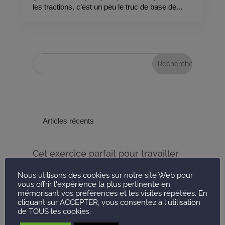
les tractions, c’est un peu le truc de base de...
Articles récents
Cet exercice parfait pour travailler
les abdos du bas
Nous utilisons des cookies sur notre site Web pour
Faut-il faire sa séance de sport le
vous offrir l'expérience la plus pertinente en
mémorisant vos préférences et les visites répétées. En
matin ou le soir d’après la science ?
cliquant sur ACCEPTER, vous consentez à l'utilisation
de TOUS les cookies.
Protéine, glucide, lipide, lesquels