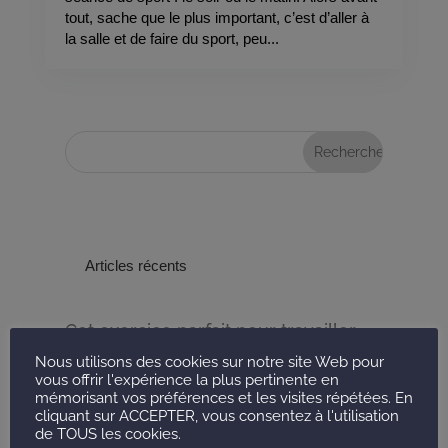
tout, sache que le plus important, c’est d’aller à
la salle et de faire du sport, peu...
Articles récents
Cet exercice parfait pour travailler
les abdos du bas
Nous utilisons des cookies sur notre site Web pour
vous offrir l'expérience la plus pertinente en
Faut-il faire sa séance de sport le
mémorisant vos préférences et les visites répétées. En
matin ou le soir d’après la science ?
cliquant sur ACCEPTER, vous consentez à l'utilisation
de TOUS les cookies.