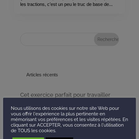
les tractions, c’est un peu le truc de base de...
Articles récents
Cet exercice parfait pour travailler
les abdos du bas
Nous utilisons des cookies sur notre site Web pour
Faut-il faire sa séance de sport le
vous offrir l'expérience la plus pertinente en
mémorisant vos préférences et les visites répétées. En
matin ou le soir d’après la science ?
cliquant sur ACCEPTER, vous consentez à l'utilisation
de TOUS les cookies.
Protéine, glucide, lipide, lesquels